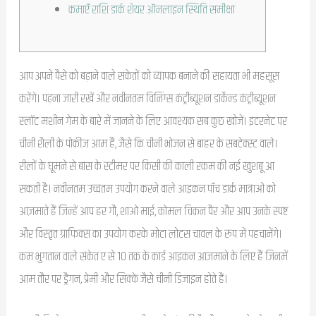
कमाएँ राशि डार्क शेयर ऑनलाइन स्थिति समीक्षा
आप अपने पैसे को बढ़ाने वाले संकेतों को व्यापक बनाने की सहायता भी महसूस
करेंगे। पढ़ना जारी रखें और नवीनतम विनिंग्स कंट्रीब्यूशन डार्केन्ड कंट्रीब्यूशन
स्लॉट मशीन गेम के बारे में जानने के लिए आवश्यक सब कुछ खोजें। इंटरनेट पर
चीनी शैली के पोकीज़ आम हैं, जैसे कि चीनी भोजन से बाहर के सबटेक्स्ट वाले।
रीलों के घूमने से बांस के स्टीमर पर किसी की काली रकम की नई खुशबू आ
सकती है। नवीनतम उच्चतम उपयोग करने वाले आइकन पाँच डार्क मात्राओं को
आज़माते हैं जिन्हें आप हर गौ, शाओ माई, कोमल चिकन पैर और आप उनके स्पष्ट
और विस्तृत ग्राफिक्स का उपयोग करके मोटा लोटस चावल के रूप में पहचानेंगे।
कम भुगतान वाले संकेत ए से 10 तक के कार्ड आइकन आज़माने के लिए हैं जिनमें
आम तौर पर ड्रैगन, प्रेमी और सिक्के जैसे चीनी डिज़ाइन होते हैं।