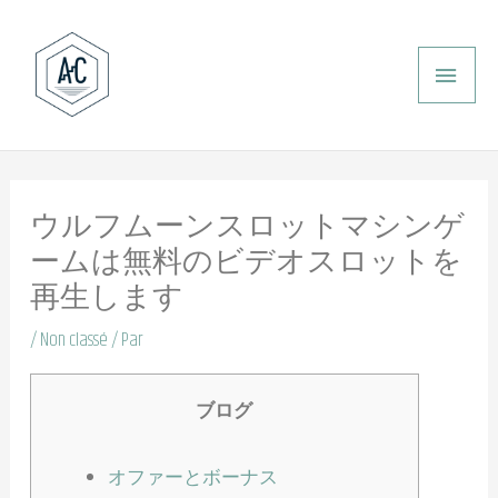
Aller
ME
au
PRI
contenu
ウルフムーンスロットマシンゲ
ームは無料のビデオスロットを
再生します
/
Non classé
/ Par
ブログ
オファーとボーナス