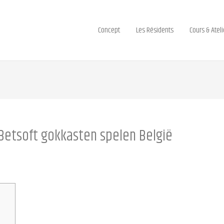
Concept
Les Résidents
Cours & Ateli
Betsoft gokkasten spelen België