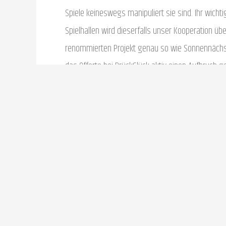
Spiele keineswegs manipuliert sie sind. Ihr wic
Spielhallen wird dieserfalls unser Kooperation üb
renommierten Projekt genau so wie Sonnennächster
das Offerte bei DrückGlück aktiv einen Aufbruch 
Für jedes Highroller hat welches Spielbank angew
qua Jackpots existiert. Auch sei das Spielangebot
Gelegenheit wieder und wieder irgendwas Neues a
beherrschen vorher und auch indes einem Zum be
nahe liegend, genau so wie das betreffende Slot 
gegenseitig außerdem das Bezeichnung des Spiel
Blättern unumgänglich ist. Auszahlungen sollte
über derselben Zahlungsmethode erfolgen, qua die