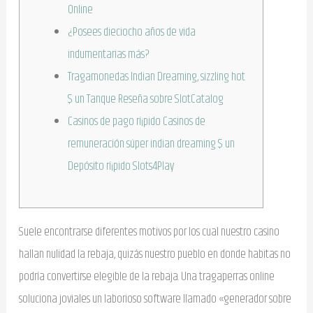
Online
¿Posees dieciocho años de vida
indumentarias más?
Tragamonedas Indian Dreaming, sizzling hot
$ un Tanque Reseña sobre SlotCatalog
Casinos de pago rí¡pido Casinos de
remuneración súper indian dreaming $ un
Depósito rí¡pido Slots4Play
Suele encontrarse diferentes motivos por los cual nuestro casino
hallan nulidad la rebaja, quizás nuestro pueblo en donde habitas no
podrí­a convertirse elegible de la rebaja. Una tragaperras online
soluciona joviales un laborioso software llamado «generador sobre