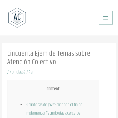
Aller
ME
au
PRI
contenu
cincuenta Ejem de Temas sobre
Atención Colectivo
/
Non classé
/ Par
Content
Bibliotecas de JavaScript con el fin de
Implementar Tecnologías acerca de