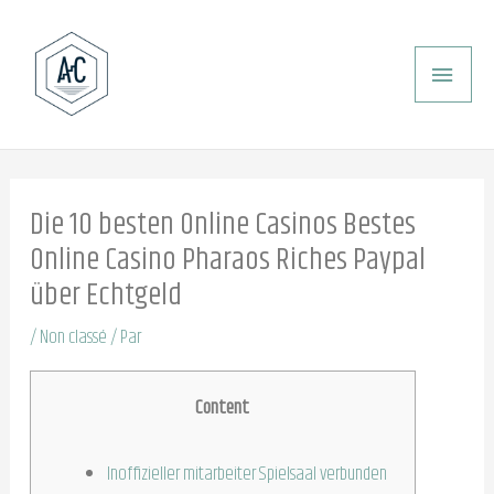
Aller
ME
au
PRI
contenu
Die 10 besten Online Casinos Bestes
Online Casino Pharaos Riches Paypal
über Echtgeld
/
Non classé
/ Par
Content
Inoffizieller mitarbeiter Spielsaal verbunden