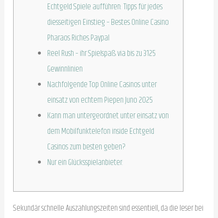
Echtgeld Spiele aufführen: Tipps für jedes
diesseitigen Einstieg – Bestes Online Casino
Pharaos Riches Paypal
Reel Rush – ihr Spielspaß via bis zu 3125
Gewinnlinien
Nachfolgende Top Online Casinos unter
einsatz von echtem Piepen Juno 2025
Kann man untergeordnet unter einsatz von
dem Mobilfunktelefon inside Echtgeld
Casinos zum besten geben?
Nur ein Glücksspielanbieter:
Sekundär schnelle Auszahlungszeiten sind essentiell, da die leser bei