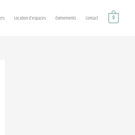
0
ers
Location d’espaces
Événements
Contact