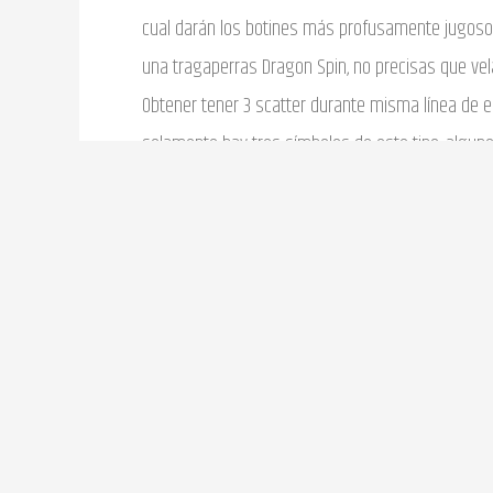
cual darán los botines más profusamente jugos
una tragaperras Dragon Spin, no precisas que vela
Obtener tener 3 scatter durante misma línea de 
solamente hay tres símbolos de este tipo, alguno 
el 4.
Domina a las dragones
Dragon Spin serí­a excesivamente entretenido, y 
que los consumidores sobre Bally Wulff deberían 
vivencia impactante. Dragon Spin slots de balde 
tablet, ordenador notebook o bien sobre escritorio.
los largas querias que nos tocan a cotidiano, y al