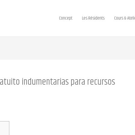
Concept
Les Résidents
Cours & Ateli
atuito indumentarias para recursos