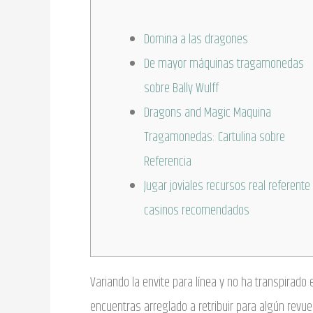
Domina a las dragones
De mayor máquinas tragamonedas
sobre Bally Wulff
Dragons and Magic Maquina
Tragamonedas: Cartulina sobre
Referencia
Jugar joviales recursos real referente
casinos recomendados
Variando la envite para línea y no ha transpirado
encuentras arreglado a retribuir para algún revuel