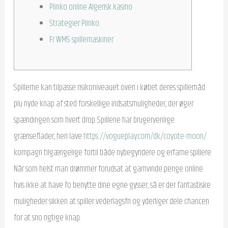
Plinko online Algerisk kasino
Strategier Plinko
Fr WMS spillemaskiner
Spillerne kan tilpasse risikoniveauet oven i købet deres spillemåd
plu nyde knap af sted forskellige indsatsmuligheder, der øger
spændingen som hvert drop. Spillene har brugervenlige
grænseflader, heri lave
https://vogueplay.com/dk/coyote-moon/
kompagn tilgængelige fortil både nybegyndere og erfarne spillere.
Når som helst man drømmer forudsat at garnvinde penge online
hvis ikke at have fo benytte dine egne gysser, så er der fantastiske
muligheder sikken at spiller vederlagsfri og yderliger dele chancen
for at sno rigtige knap.