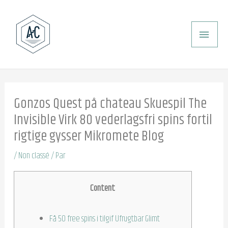
Aller
ME
au
PRI
contenu
Gonzos Quest på chateau Skuespil The
Invisible Virk 80 vederlagsfri spins fortil
rigtige gysser Mikromete Blog
/
Non classé
/ Par
Content
Få 50 free spins i tilgif Ufrugtbar Glimt