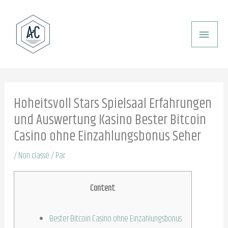
Aller
ME
au
PRI
contenu
Hoheitsvoll Stars Spielsaal Erfahrungen
und Auswertung Kasino Bester Bitcoin
Casino ohne Einzahlungsbonus Seher
/
Non classé
/ Par
Content
Bester Bitcoin Casino ohne Einzahlungsbonus