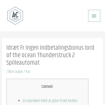
Aller
ME
au
PRI
contenu
Idræt Fr Ingen indbetalingsbonus lord
of the ocean Thunderstruck 2
Spilleautomat
/
Non classé
/ Par
Content
En rejsefører indtil at gribe til det bedste