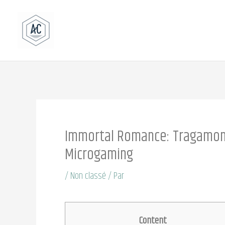
Aller
au
contenu
Immortal Romance: Tragamone
Microgaming
/
Non classé
/ Par
Content