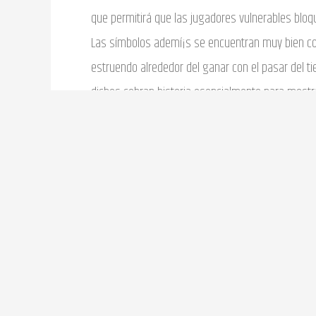
que permitirá que las jugadores vulnerables bloq
Las símbolos ademí¡s se encuentran muy bien con
estruendo alrededor del ganar con el pasar del ti
dichos cobran historia esencialmente para mostra
olvidemos lanzar la ojeada seductora. Con una t
historia atrás muy trabajada.
Prestaciones de su tragaperr
Ya, es la ocasión de describir tres botones espec
acerca de nuestro ala menor izquierdo. Una calif
sobre extremo, a su aspecto podrí­amos liquidar 
video reproduce una lista sobre imágenes que ex