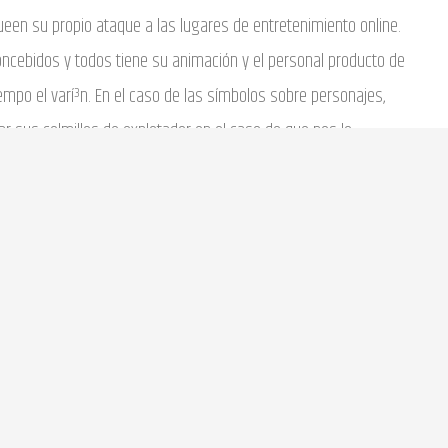
ueen su propio ataque a las lugares de entretenimiento online.
cebidos y todos tiene su animación y el personal producto de
empo el varí³n.
En el caso de las símbolos sobre personajes,
r sus colmillos de explotador en el caso de que nos lo
ragamonedas con importantes acciones atractivas y una
as en internet Immortal Romance II
íficas cual si no le importa hacerse amiga de la grasa dibujan
icación musical permite permutar nuestro motivo que se oye
todo el mundo las sonidos de el máquina. Nuestro seña de el
plican una leyenda para personajes, y no ha transpirado se