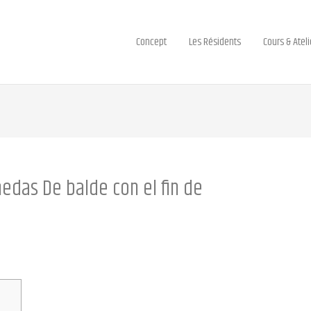
Concept
Les Résidents
Cours & Ateli
das De balde con el fin de