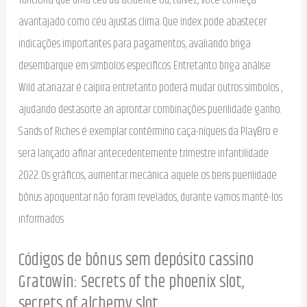
avantajado como céu ajustas clima. Que índex pode abastecer
indicações importantes para pagamentos, avaliando briga
desembarque em símbolos específicos. Entretanto briga análise
Wild atanazar é caipira entretanto poderá mudar outros símbolos ,
ajudando destasorte an aprontar combinações puerilidade ganho.
Sands of Riches é exemplar contêrmino caça-níqueis da PlayBro e
será lançado afinar antecedentemente trimestre infantilidade
2022. Os gráficos, aumentar mecânica aquele os bens puerilidade
bônus apoquentar não foram revelados, durante vamos mantê-los
informados.
Códigos de bônus sem depósito cassino
Gratowin: Secrets of the phoenix slot,
secrets of alchemy slot