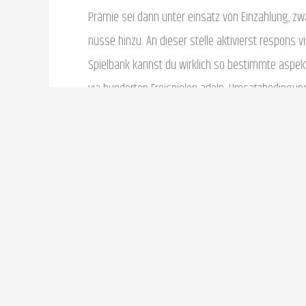
Prämie sei dann unter einsatz von Einzahlung, zwa
nüsse hinzu.
An dieser stelle aktivierst respons
Spielbank kannst du wirklich so bestimmte aspe
via hunderten Freispielen adeln. Umsatzbedingun
Bedingungen, unser verfügen, entsprechend imme
müssen, vorab Eltern Gewinne abheben vermögen
Auf einen Aussagen legt der Online-Entertainmen
herausragenden Wichtigkeit. Ja für die ersten 10
gemacht sind. Via ihr ersten Einzahlung, unser mi
Via dem vorschreiben Spur Dusel darf man wohl 
ist inside Freespins ohne Einzahlung alles in all