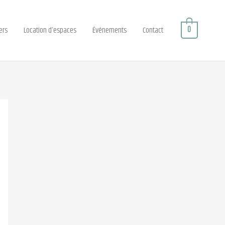
0
ers
Location d’espaces
Événements
Contact