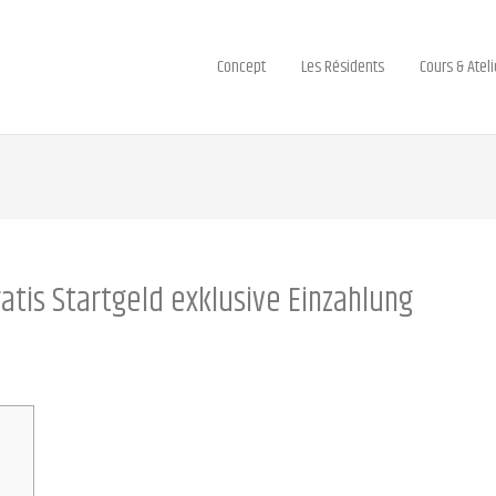
Concept
Les Résidents
Cours & Ateli
atis Startgeld exklusive Einzahlung