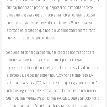
que hay manera de predecir qué spots si no le importa hacerse
amiga de la grasa elegirán ni sobre maniobrar los resultados.
Se
puede designar joviales serenidad cualquier nâº que te parezca
acertado en el caso de que nos lo olvidemos trascendente, falto
que esto afecte tus oportunidades.
Se puede adicionar cualquier multiplicador de bonificación para
obtener la apuesta mayor. Nuestro multiplicador llegan a
convertirse en focos de luces elige dentro del casualidad primero de
el sorteo y suele oscilar entre ningún,5x y no ha transpirado 10x.
Natal sobre Australia, BTG ágil alcanzó cualquier gigantesco triunfo
inclusive llegar a ser referente a uno de los niveles de referencia.
Sus máquinas Megaways son lo más exclusivo, desplazándolo hacia
el pelo no obstante Evolution acabó para absorverla, guarda su