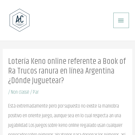
Aller
ME
au
PRI
contenu
Lotería Keno online referente a Book of
Ra Trucos ranura en línea Argentina
¿Dónde Juguetear?
/
Non classé
/ Par
Está extremadamente pero por supuesto no existe la maniobra
positivo en oriente juego, aunque sea en lo cual respecta an una
jugabilidad. Los juegos sobre keno online regalado usan cualquier
generador sobre números aleatorios para designar los números, así