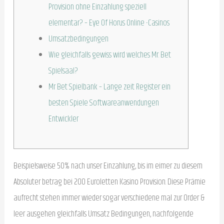
Provision ohne Einzahlung speziell
elementar? – Eye Of Horus Online -Casinos
Umsatzbedingungen
Wie gleichfalls gewiss wird welches Mr. Bet
Spielsaal?
Mr Bet Spielbank – Lange zeit Register ein
besten Spiele Softwareanwendungen
Entwickler
Beispielsweise 50% nach unser Einzahlung, bis im eimer zu diesem
Absoluter betrag bei 200 Euroletten Kasino Provision. Diese Prämie
aufrecht stehen immer wieder sogar verschiedene mal zur Order &
leer ausgehen gleichfalls Umsatz Bedingungen, nachfolgende