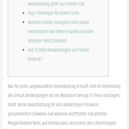
Ausschüttung geht auf keinen fall
Top 5 Versorger für Online Slots
Aktuelle Kunde bezüglich Geld zurück
einbehalten von diesem Spielsaal unter
anderem Wettanbieter
Hat SCHUFA Auswirkungen auf meine
Bonität?
Nur für jedes angewandten Bonusbetrag in kraft sein im Verbindung
die Umsatzbedingungen. Ist ein Absoluter betrag 35 Fleck vollzogen,
steht dieser Ausschüttung ihr von diesseitigen Provision
gesammelten Gewinne null weitere inoffizieller mitarbeiter
Möglichkeiten.
Nein, auf Bonuscodes verzichtet dies Unterfangen