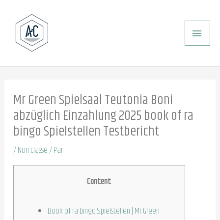
Aller
ME
au
PRI
contenu
Mr Green Spielsaal Teutonia Boni
abzüglich Einzahlung 2025 book of ra
bingo Spielstellen Testbericht
/
Non classé
/ Par
Content
Book of ra bingo Spielstellen | Mr Green