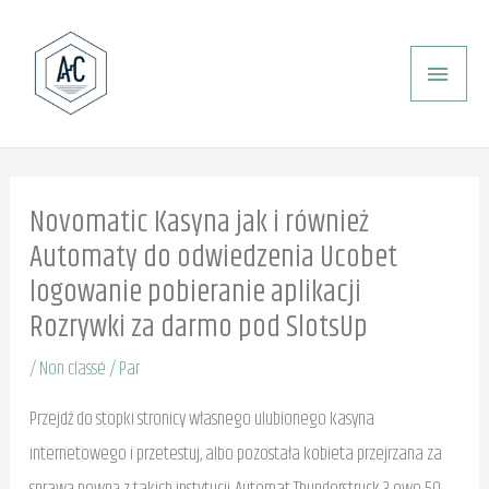
Aller
ME
au
PRI
contenu
Novomatic Kasyna jak i również
Automaty do odwiedzenia Ucobet
logowanie pobieranie aplikacji
Rozrywki za darmo pod SlotsUp
/
Non classé
/ Par
Przejdź do stopki stronicy własnego ulubionego kasyna
internetowego i przetestuj, albo pozostała kobieta przejrzana za
sprawą pewną z takich instytucji. Automat Thunderstruck 3 owe 50