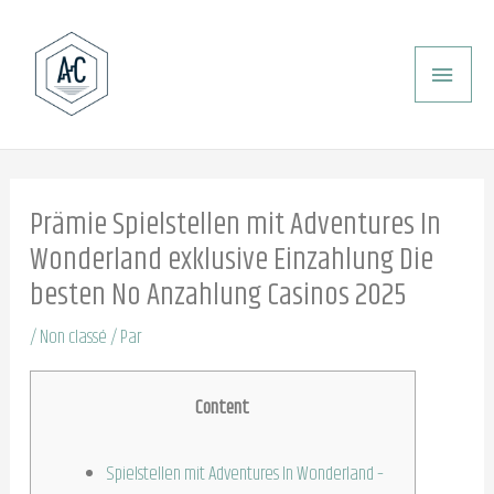
Aller
ME
au
PRI
contenu
Prämie Spielstellen mit Adventures In
Wonderland exklusive Einzahlung Die
besten No Anzahlung Casinos 2025
/
Non classé
/ Par
Content
Spielstellen mit Adventures In Wonderland –