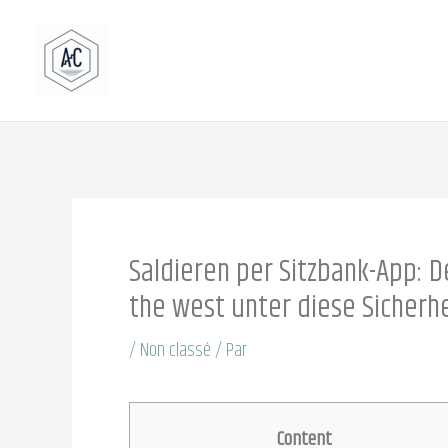
Aller
au
contenu
Saldieren per Sitzbank-App: D
the west unter diese Sicherhe
/
Non classé
/ Par
Content