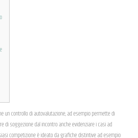
to
ne
he un controllo di autovalutazione, ad esempio permette di
e di soggezione dal incontro anche evidenziare i casi ad
siasi competizione è ideato da grafiche distintive ad esempio