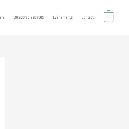
0
ers
Location d’espaces
Événements
Contact