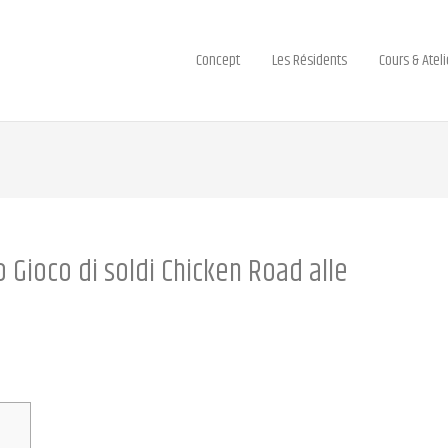
Concept
Les Résidents
Cours & Ateli
o Gioco di soldi Chicken Road alle