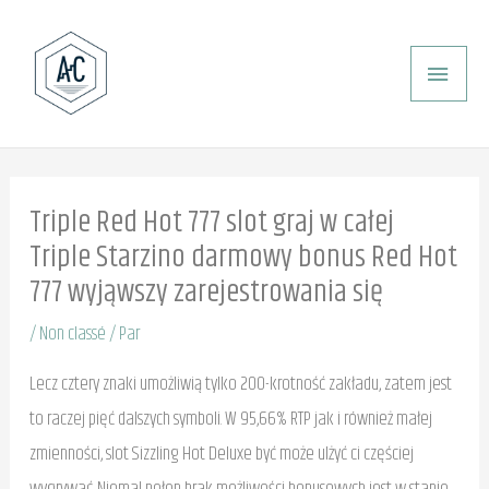
Aller
ME
au
PRI
contenu
Triple Red Hot 777 slot graj w całej
Triple Starzino darmowy bonus Red Hot
777 wyjąwszy zarejestrowania się
/
Non classé
/ Par
Lecz cztery znaki umożliwią tylko 200-krotność zakładu, zatem jest
to raczej pięć dalszych symboli. W 95,66% RTP jak i również małej
zmienności, slot Sizzling Hot Deluxe być może ulżyć ci częściej
wygrywać. Niemal pełen brak możliwości bonusowych jest w stanie