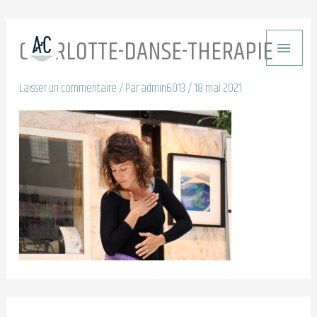
Aller
ME
au
CHARLOTTE-DANSE-THERAPIE
PRI
contenu
Laisser un commentaire
/ Par
admin6013
/
18 mai 2021